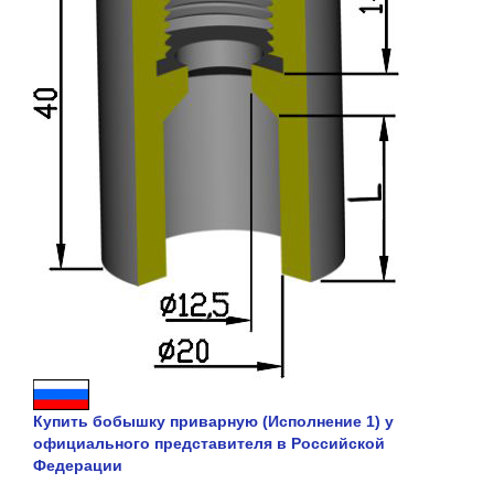
Купить бобышку приварную (Исполнение 1) у
официального представителя в Российской
Федерации