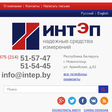
О компании
Контакты
Написать письмо
Русский
English
51-57-47
Республика Беларусь
375 (214)
г. Новополоцк
51-54-45
ул. Армейская, д.62
info@intep.by
все телефоны
реквизиты
посмотреть карту
схема проезда