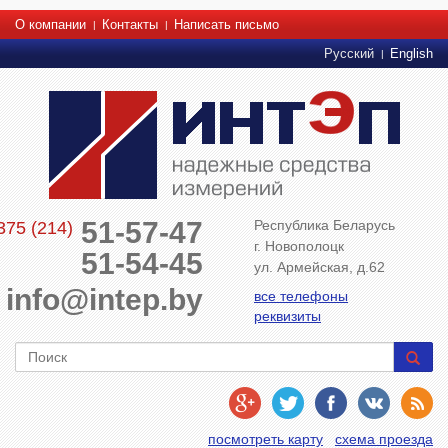
О компании
Контакты
Написать письмо
Русский
English
51-57-47
Республика Беларусь
375 (214)
г. Новополоцк
51-54-45
ул. Армейская, д.62
info@intep.by
все телефоны
реквизиты
посмотреть карту
схема проезда