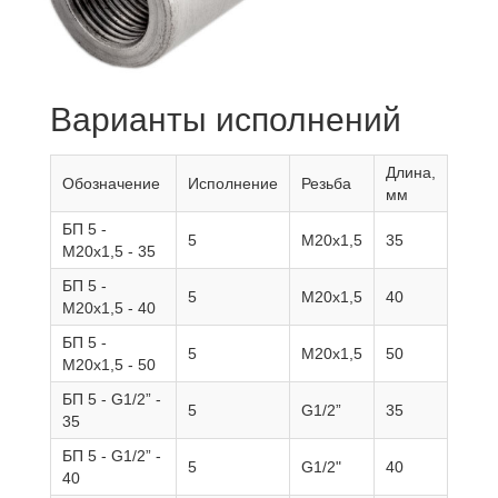
Варианты исполнений
Длина,
Обозначение
Исполнение
Резьба
мм
БП 5 -
5
М20х1,5
35
М20х1,5 - 35
БП 5 -
5
М20х1,5
40
М20х1,5 - 40
БП 5 -
5
М20х1,5
50
М20х1,5 - 50
БП 5 - G1/2” -
5
G1/2”
35
35
БП 5 - G1/2” -
5
G1/2"
40
40