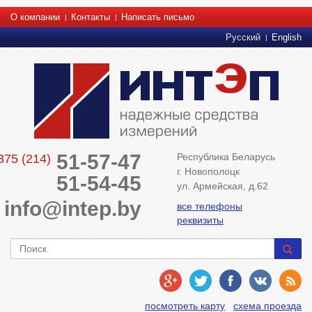
О компании
Контакты
Написать письмо
Русский
English
51-57-47
Республика Беларусь
375 (214)
г. Новополоцк
51-54-45
ул. Армейская, д.62
info@intep.by
все телефоны
реквизиты
посмотреть карту
схема проезда