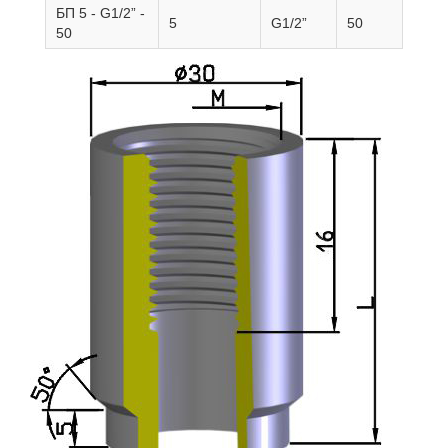
БП 5 - G1/2” -
5
G1/2”
50
50